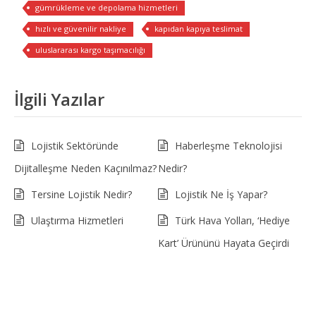
gümrükleme ve depolama hizmetleri
hızlı ve güvenilir nakliye
kapıdan kapıya teslimat
uluslararası kargo taşımacılığı
İlgili Yazılar
Lojistik Sektöründe
Haberleşme Teknolojisi
Dijitalleşme Neden Kaçınılmaz?
Nedir?
Tersine Lojistik Nedir?
Lojistik Ne İş Yapar?
Ulaştırma Hizmetleri
Türk Hava Yolları, ‘Hediye
Kart’ Ürününü Hayata Geçirdi