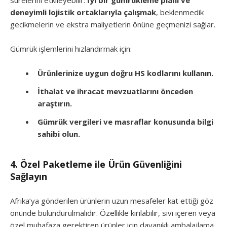
sürelerini etkileyebilir.
İyi bir gümrükleme planı ve
deneyimli lojistik ortaklarıyla çalışmak
, beklenmedik
gecikmelerin ve ekstra maliyetlerin önüne geçmenizi sağlar.
Gümrük işlemlerini hızlandırmak için:
Ürünlerinize uygun doğru HS kodlarını kullanın.
İthalat ve ihracat mevzuatlarını önceden
araştırın.
Gümrük vergileri ve masraflar konusunda bilgi
sahibi olun.
4. Özel Paketleme ile Ürün Güvenliğini
Sağlayın
Afrika’ya gönderilen ürünlerin uzun mesafeler kat ettiği göz
önünde bulundurulmalıdır. Özellikle kırılabilir, sıvı içeren veya
özel muhafaza gerektiren ürünler için dayanıklı ambalajlama