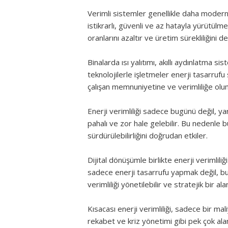
Verimli sistemler genellikle daha moder
istikrarlı, güvenli ve az hatayla yürütülm
oranlarını azaltır ve üretim sürekliliğini d
Binalarda ısı yalıtımı, akıllı aydınlatma si
teknolojilerle işletmeler enerji tasarrufu 
çalışan memnuniyetine ve verimliliğe olum
Enerji verimliliği sadece bugünü değil, y
pahalı ve zor hale gelebilir. Bu nedenle 
sürdürülebilirliğini doğrudan etkiler.
Dijital dönüşümle birlikte enerji verimliliği
sadece enerji tasarrufu yapmak değil, bu
verimliliği yönetilebilir ve stratejik bir a
Kısacası enerji verimliliği, sadece bir mal
rekabet ve kriz yönetimi gibi pek çok al