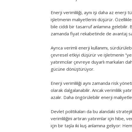
Enerji verimliliği, aynı işi daha az enerj
işletmenin maliyetlerini düşürür. Özellik
bile ciddi bir tasarruf anlamına gelebilir.
zamanda fiyat rekabetinde de avantaj sa
Ayrıca verimli enerji kullanımı, sürdürüleb
çevresel etkiyi düşürür ve işletmenin “ye
yatırımcılar çevreye duyarlı markaları dah
gücüne dönüştürüyor.
Enerji verimliliği aynı zamanda risk yöneti
olarak dalgalanabilir. Ancak verimlilik y
azalır. Daha öngörülebilir enerji maliyetl
Devlet politikaları da bu alandaki strateji
verimliliğini artıran yatırımlar için hibe,
için bir taşla iki kuş anlamına geliyor: H