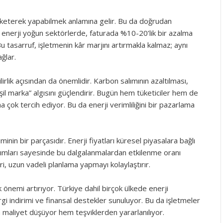
i tüketerek yapabilmek anlamına gelir. Bu da doğrudan
le enerji yoğun sektörlerde, faturada %10-20’lik bir azalma
 Bu tasarruf, işletmenin kâr marjını artırmakla kalmaz; aynı
ğlar.
ilirlik açısından da önemlidir. Karbon salımının azaltılması,
şil marka” algısını güçlendirir. Bugün hem tüketiciler hem de
a çok tercih ediyor. Bu da enerji verimliliğini bir pazarlama
minin bir parçasıdır. Enerji fiyatları küresel piyasalara bağlı
atırımları sayesinde bu dalgalanmalardan etkilenme oranı
eri, uzun vadeli planlama yapmayı kolaylaştırır.
k önemi artırıyor. Türkiye dahil birçok ülkede enerji
 vergi indirimi ve finansal destekler sunuluyor. Bu da işletmeler
em maliyet düşüyor hem teşviklerden yararlanılıyor.