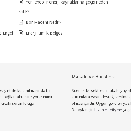
Yenilenebilir enerji kaynaklarına geçiş neden
kritik?
Bor Madeni Nedir?
e Engel
Enerji Kimlik Belgesi
Makale ve Backlink
 şartı ile kullanılmasında bir
Sitemizde, sektörel makale yayın
ini bağlamakta site yönetiminin
kurumlara yayın desteği verilmekte
 hukuki sorumluluğu
olması şarttır. Uygun görülen yazıl
Detaylar için
bizimle iletişime
geçeb