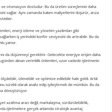
n ve otomasyon dostudur. Bu da üretim süreçlerinin daha
esini sağlar. Aynı zamanda bakım maliyetlerini düşürür, arıza
estekler.
stemleri, enerji izleme ve yönetim yazılımları gibi
sağlarken iş yerindeki konfor seviyesini de artırabilir. Bu da
lu yansır.
arını da düşünmeyi gerektirir. Gelecekte enerjiye erişim daha
bugünden alınan verimlilik önlemleri, uzun vadede işletmenin
 ölçülebilir, izlenebilir ve optimize edilebilir hale geldi. Artık
nu sürekli olarak analiz edip iyileştirmek de mümkün. Bu da
lana dönüştürüyor.
iyet azaltma aracı değil; markalaşma, sürdürülebilirlik,
anda işletmelere gerçek anlamda stratejik avantaj