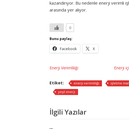
kazandırıyor. Bu nedenle enerji verimli i
arasında yer alıyor.
0
Bunu paylaş:
Facebook
X
Enerji Verimliliği
Enerji i
Etiket:
enerji verimliliği
işletme mali
yeşil enerji
İlgili Yazılar