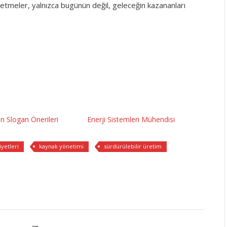
şletmeler, yalnızca bugünün değil, geleceğin kazananları
çin Slogan Önerileri
Enerji Sistemleri Mühendisi
yetleri
kaynak yönetimi
sürdürülebilir üretim