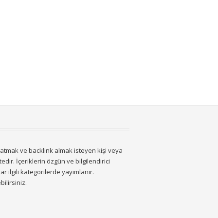
latmak ve backlink almak isteyen kişi veya
dir. İçeriklerin özgün ve bilgilendirici
ar ilgili kategorilerde yayımlanır.
ilirsiniz.