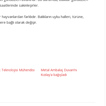
aatlerinde sakinleşirler.
 hayvanlardan farklıdır. Balıkların uyku halleri, türüne,
re bağlı olarak değişir.
ık Teknolojisi Mühendisi
Metal Ambalaj Duvarı’nı
Kızılay’a bağışladı