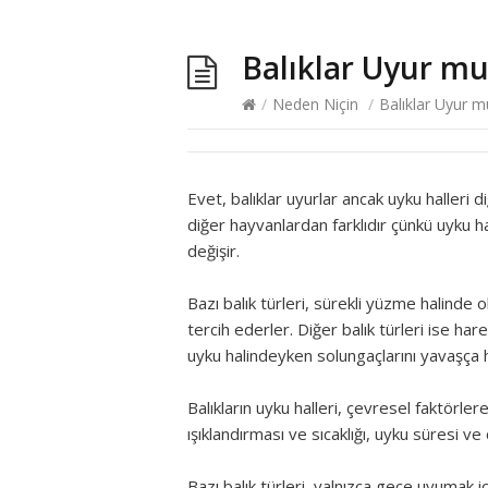
Balıklar Uyur mu
/
Neden Niçin
/
Balıklar Uyur m
Evet, balıklar uyurlar ancak uyku halleri d
diğer hayvanlardan farklıdır çünkü uyku ha
değişir.
Bazı balık türleri, sürekli yüzme halinde
tercih ederler. Diğer balık türleri ise hare
uyku halindeyken solungaçlarını yavaşça ha
Balıkların uyku halleri, çevresel faktörle
ışıklandırması ve sıcaklığı, uyku süresi ve 
Bazı balık türleri, yalnızca gece uyumak i