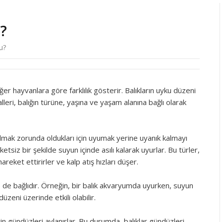
?
u?
iğer hayvanlara göre farklılık gösterir. Balıkların uyku düzeni
lleri, balığın türüne, yaşına ve yaşam alanına bağlı olarak
 olmak zorunda oldukları için uyumak yerine uyanık kalmayı
ketsiz bir şekilde suyun içinde asılı kalarak uyurlar. Bu türler,
reket ettirirler ve kalp atış hızları düşer.
re de bağlıdır. Örneğin, bir balık akvaryumda uyurken, suyun
düzeni üzerinde etkili olabilir.
çin gündüzleri avlanırlar. Bu durumda, balıklar gündüzleri