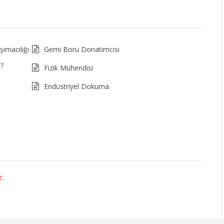
ımacılığı
Gemi Boru Donatımcısı
i?
Fizik Mühendisi
Endüstriyel Dokuma
z
.