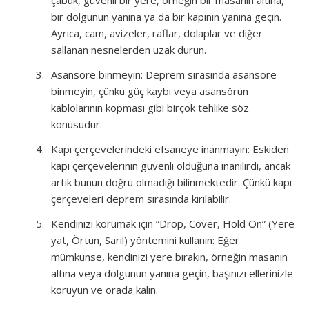
çabuk, güvenli bir yere, örneğin bir masanın altına,
bir dolgunun yanına ya da bir kapının yanına geçin.
Ayrıca, cam, avizeler, raflar, dolaplar ve diğer
sallanan nesnelerden uzak durun.
Asansöre binmeyin: Deprem sırasında asansöre
binmeyin, çünkü güç kaybı veya asansörün
kablolarının kopması gibi birçok tehlike söz
konusudur.
Kapı çerçevelerindeki efsaneye inanmayın: Eskiden
kapı çerçevelerinin güvenli olduğuna inanılırdı, ancak
artık bunun doğru olmadığı bilinmektedir. Çünkü kapı
çerçeveleri deprem sırasında kırılabilir.
Kendinizi korumak için “Drop, Cover, Hold On” (Yere
yat, Örtün, Sarıl) yöntemini kullanın: Eğer
mümkünse, kendinizi yere bırakın, örneğin masanın
altına veya dolgunun yanına geçin, başınızı ellerinizle
koruyun ve orada kalın.