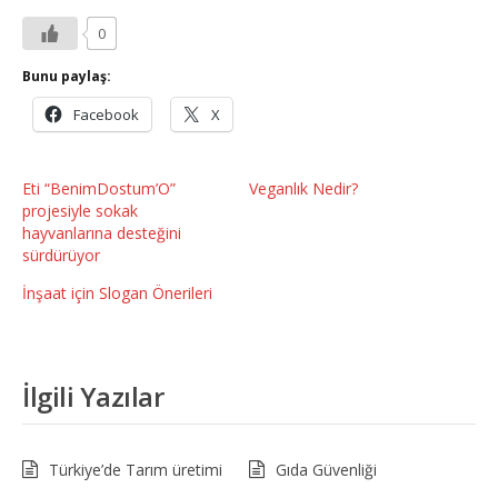
0
Bunu paylaş:
Facebook
X
Eti “BenimDostum’O”
Veganlık Nedir?
projesiyle sokak
hayvanlarına desteğini
sürdürüyor
İnşaat için Slogan Önerileri
İlgili Yazılar
Türkiye’de Tarım üretimi
Gıda Güvenliği