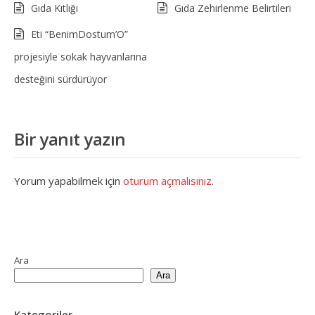
Gıda Kıtlığı
Gıda Zehirlenme Belirtileri
Eti “BenimDostum’O”
projesiyle sokak hayvanlarına
desteğini sürdürüyor
Bir yanıt yazın
Yorum yapabilmek için
oturum açmalısınız
.
Ara
Ara
Kategoriler