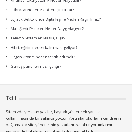
Finansal Okuryazarlık Neden Hayatidir?
E-İhracat Neden KOBİ’ler İçin Fırsat?
Lojistik Sektöründe Dijitalleşme Neden Kaçınılmaz?
Akıllı Şehir Projeleri Neden Yaygınlaşıyor?
Tele-tıp Sistemleri Nasıl Çalışır?
Hibrit eğitim neden kalıcı hale geliyor?
Organik tarım neden tercih edilmeli?
Güneş panelleri nasıl çalışır?
Telif
Sitemizde yer alan yazılar, kaynak göstermek şartı ile
kullanılmasında bir sakınca yoktur. Yorumlar okurların kendilerini
bağlamakta site yönetiminin yazarların ve okur yorumlarının
görüşünde hukuki sorumluluğu bulunmamaktadır.