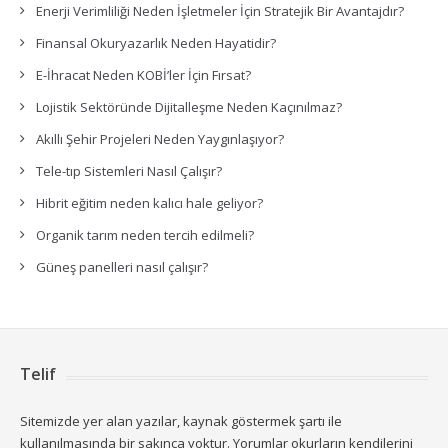
Enerji Verimliliği Neden İşletmeler İçin Stratejik Bir Avantajdır?
Finansal Okuryazarlık Neden Hayatidir?
E-İhracat Neden KOBİ’ler İçin Fırsat?
Lojistik Sektöründe Dijitalleşme Neden Kaçınılmaz?
Akıllı Şehir Projeleri Neden Yaygınlaşıyor?
Tele-tıp Sistemleri Nasıl Çalışır?
Hibrit eğitim neden kalıcı hale geliyor?
Organik tarım neden tercih edilmeli?
Güneş panelleri nasıl çalışır?
Telif
Sitemizde yer alan yazılar, kaynak göstermek şartı ile
kullanılmasında bir sakınca yoktur. Yorumlar okurların kendilerini