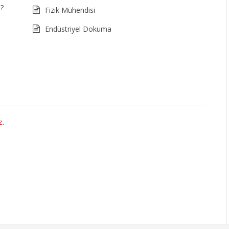
i?
Fizik Mühendisi
Endüstriyel Dokuma
z
.