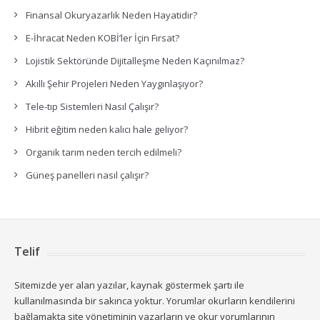
Finansal Okuryazarlık Neden Hayatidir?
E-İhracat Neden KOBİ’ler İçin Fırsat?
Lojistik Sektöründe Dijitalleşme Neden Kaçınılmaz?
Akıllı Şehir Projeleri Neden Yaygınlaşıyor?
Tele-tıp Sistemleri Nasıl Çalışır?
Hibrit eğitim neden kalıcı hale geliyor?
Organik tarım neden tercih edilmeli?
Güneş panelleri nasıl çalışır?
Telif
Sitemizde yer alan yazılar, kaynak göstermek şartı ile
kullanılmasında bir sakınca yoktur. Yorumlar okurların kendilerini
bağlamakta site yönetiminin yazarların ve okur yorumlarının