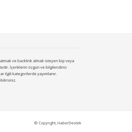
latmak ve backlink almak isteyen kişi veya
dir. İçeriklerin özgün ve bilgilendirici
ar ilgili kategorilerde yayımlanır.
ilirsiniz.
© Copyright, HaberDestek