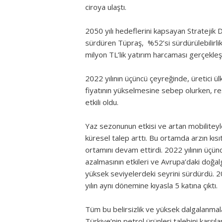
ciroya ulaştı.
2050 yılı hedeflerini kapsayan Stratejik 
sürdüren Tüpraş, %52’si sürdürülebilirl
milyon TL’lik yatırım harcaması gerçekleşt
2022 yılının üçüncü çeyreğinde, üretici 
fiyatının yükselmesine sebep olurken, re
etkili oldu.
Yaz sezonunun etkisi ve artan mobiliteyl
küresel talep arttı. Bu ortamda arzın kısı
ortamını devam ettirdi. 2022 yılının üçünc
azalmasının etkileri ve Avrupa’daki doğalga
yüksek seviyelerdeki seyrini sürdürdü. 2
yılın aynı dönemine kıyasla 5 katına çıktı.
Tüm bu belirsizlik ve yüksek dalgalanma
Türkiye’nin petrol ürünleri talebini kar