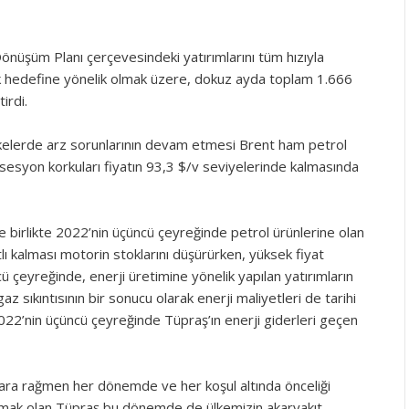
Dönüşüm Planı çerçevesindeki yatırımlarını tüm hızıyla
ik hedefine yönelik olmak üzere, dokuz ayda toplam 1.666
irdi.
ülkelerde arz sorunlarının devam etmesi Brent ham petrol
sesyon korkuları fiyatın 93,3 $/v seviyelerinde kalmasında
e birlikte 2022’nin üçüncü çeyreğinde petrol ürünlerine olan
tlı kalması motorin stoklarını düşürürken, yüksek fiyat
ü çeyreğinde, enerji üretimine yönelik yapılan yatırımların
z sıkıntısının bir sonucu olarak enerji maliyetleri de tarihi
022’nin üçüncü çeyreğinde Tüpraş’ın enerji giderleri geçen
lara rağmen her dönemde ve her koşul altında önceliği
şılamak olan Tüpraş bu dönemde de ülkemizin akaryakıt