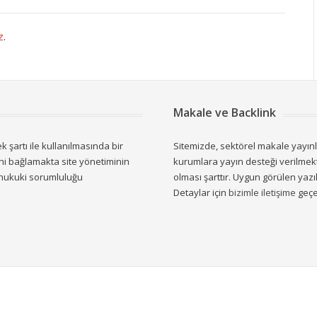
z
.
Makale ve Backlink
 şartı ile kullanılmasında bir
Sitemizde, sektörel makale yayın
ini bağlamakta site yönetiminin
kurumlara yayın desteği verilmekte
 hukuki sorumluluğu
olması şarttır. Uygun görülen yazıl
Detaylar için
bizimle iletişime
geçeb