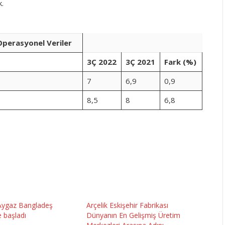
.
Veriler
3Ç 2022
3Ç 2021
Fark (%)
7
6,9
0,9
8,5
8
6,8
Aygaz Bangladeş
Arçelik Eskişehir Fabrikası
e başladı
Dünyanın En Gelişmiş Üretim