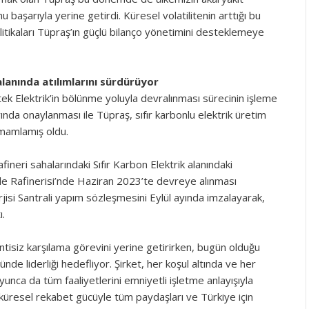
 başarıyla yerine getirdi. Küresel volatilitenin arttığı bu
itikaları Tüpraş’ın güçlü bilanço yönetimini desteklemeye
alanında atılımlarını sürdürüyor
k Elektrik’in bölünme yoluyla devralınması sürecinin işleme
rında onaylanması ile Tüpraş, sıfır karbonlu elektrik üretim
amamlamış oldu.
ineri sahalarındaki Sıfır Karbon Elektrik alanındaki
ale Rafinerisi’nde Haziran 2023’te devreye alınması
isi Santrali yapım sözleşmesini Eylül ayında imzalayarak,
ı.
intisiz karşılama görevini yerine getirirken, bugün olduğu
nde liderliği hedefliyor. Şirket, her koşul altında ve her
nca da tüm faaliyetlerini emniyetli işletme anlayışıyla
 küresel rekabet gücüyle tüm paydaşları ve Türkiye için