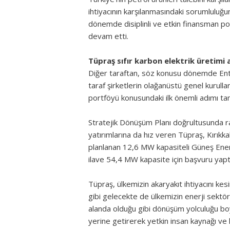
ihtiyacının karşılanmasındaki sorumluluğunu
dönemde disiplinli ve etkin finansman pol
devam etti.
Tüpraş sıfır karbon elektrik üretimi 
Diğer taraftan, söz konusu dönemde Ente
taraf şirketlerin olağanüstü genel kurulla
portföyü konusundaki ilk önemli adımı t
Stratejik Dönüşüm Planı doğrultusunda raf
yatırımlarına da hız veren Tüpraş, Kırıkk
planlanan 12,6 MW kapasiteli Güneş Enerj
ilave 54,4 MW kapasite için başvuru yapt
Tüpraş, ülkemizin akaryakıt ihtiyacını kes
gibi gelecekte de ülkemizin enerji sektörü
alanda olduğu gibi dönüşüm yolculuğu boyu
yerine getirerek yetkin insan kaynağı ve