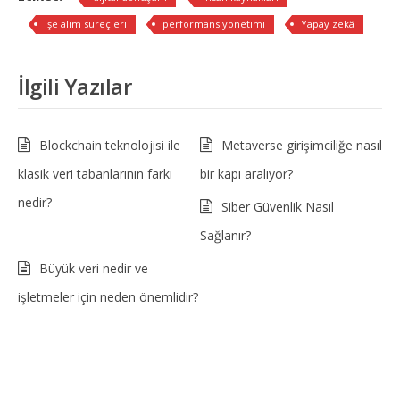
işe alım süreçleri
performans yönetimi
Yapay zekâ
İlgili Yazılar
Blockchain teknolojisi ile
Metaverse girişimciliğe nasıl
klasik veri tabanlarının farkı
bir kapı aralıyor?
nedir?
Siber Güvenlik Nasıl
Sağlanır?
Büyük veri nedir ve
işletmeler için neden önemlidir?