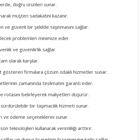
erde, doğru ürünleri sunar.
unarak müşteri sadakatini kazanır.
n ve güvenli bir şekilde taşınmasını sağlar.
bilecek problemleri minimize eder.
enlik ve güvenilirlik sağlar.
 tam olarak karşılar.
iyet gösteren firmalara çözüm odaklı hizmetler sunar.
metlerinin zamanında teslimatını garanti eder.
e rotasını belirleyerek maliyetleri düşürür.
sürdürülebilir bir taşımacılık hizmeti sunar.
ları ve ödeme seçeneklerini sunar.
son teknolojileri kullanarak verimliliği arttırır.
 sağlar ve dünya ticaretinin büyümesine katkı sağlar.